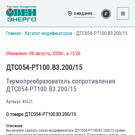
Перейти
к
ожидание...
Main
содержимому
Menu
Главная
-
Каталог модификаторов
-
ДТС054-РТ100.В3.200/15
Обновлено: 08 августа, 2026г., в 15:26
ДТС054-РТ100.В3.200/15
Термопреобразователь сопротивления
ДТС054-РТ100.В3.200/15
Артикул: 85521
О товаре ДТС054-РТ100.В3.200/15
Описание
Вы можете сделать заказ модификатора ДТС054-РТ100.В3.200/15 прямо
сейчас в нашем интернет-магазине owen-energo. Пожалуйста, учтите, что